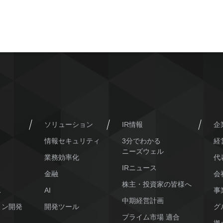
ソリューション
IR情報
企
情報セキュリティ
3分でわかる
経
ニーズウェル
業務効率化
代
IRニュース
金融
会
株主・投資家の皆様へ
ス
AI
事
中期経営計画
ョン開発
開発ツール
グ
プライム市場 適合