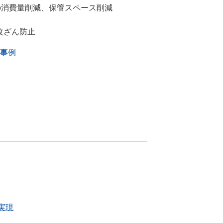
の消費量削減、保管スペース削減
改ざん防止
用事例
実現