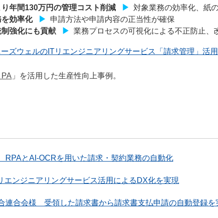
より年間130万円の管理コスト削減
▶
対象業務の効率化、紙
務を効率化
▶
申請方法や申請内容の正当性が確保
統制強化にも貢献
▶
業務プロセスの可視化による不正防止、
ニーズウェルのITリエンジニアリングサービス「請求管理」活
e PA
」を活用した生産性向上事例。
RPAとAI-OCRを用いた請求・契約業務の自動化
Tリエンジニアリングサービス活用によるDX化を実現
合連合会様 受領した請求書から請求書支払申請の自動登録を