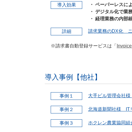
・ ペーパーレスに
導入効果
・ デジタル化で業
・ 経理業務の内部
請求業務のDX化 
詳細
※請求書自動登録サービスは「
Invoic
導入事例【他社】
大手ビル管理会社様 
事例１
北海道新聞社様 I
事例２
ホクレン農業協同組
事例３