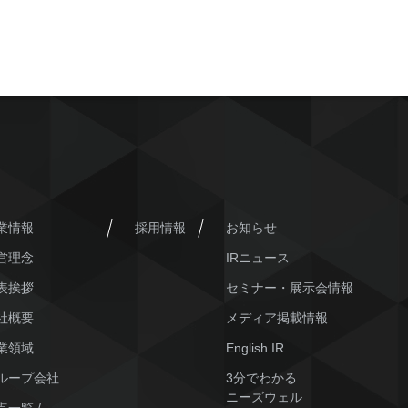
業情報
採用情報
お知らせ
営理念
IRニュース
表挨拶
セミナー・展示会情報
社概要
メディア掲載情報
業領域
English IR
ループ会社
3分でわかる
ニーズウェル