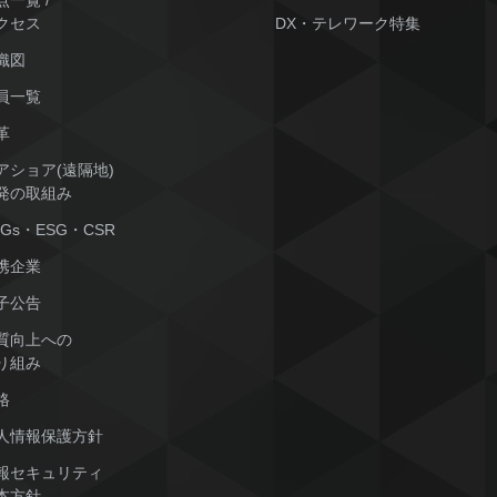
点一覧 /
クセス
DX・テレワーク特集
織図
員一覧
革
アショア(遠隔地)
発の取組み
DGs・ESG・CSR
携企業
子公告
質向上への
り組み
格
人情報保護方針
報セキュリティ
本方針