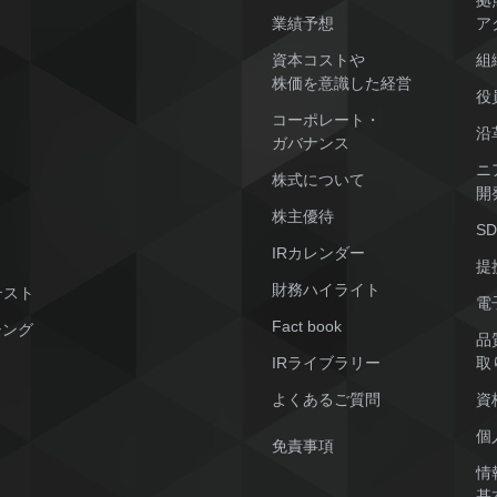
拠
業績予想
ア
資本コストや
組
株価を意識した経営
役
コーポレート・
沿
ガバナンス
ニ
株式について
開
株主優待
S
IRカレンダー
提
財務ハイライト
テスト
電
Fact book
シング
品
IRライブラリー
取
よくあるご質問
資
個
免責事項
情
基