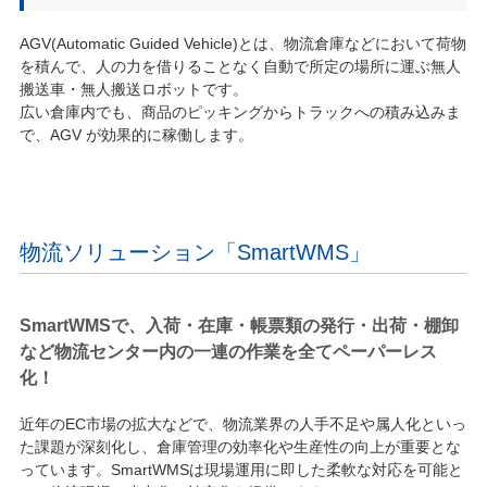
AGV(Automatic Guided Vehicle)とは、物流倉庫などにおいて荷物
を積んで、人の力を借りることなく自動で所定の場所に運ぶ無人
搬送車・無人搬送ロボットです。
広い倉庫内でも、商品のピッキングからトラックへの積み込みま
で、AGV が効果的に稼働します。
物流ソリューション「SmartWMS」
SmartWMS
で、入荷・在庫・帳票類の発行・出荷・棚卸
など
物流センター内の一連の作業を全てペーパーレス
化！
近年のEC市場の拡大などで、物流業界の人手不足や属人化といっ
た課題が深刻化し、倉庫管理の効率化や生産性の向上が重要とな
っています。SmartWMSは現場運用に即した柔軟な対応を可能と