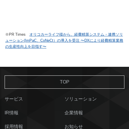
※PR Times
オリコカーライフ様から、経費精算システム・連携ソリ
ューション(ImPaC、CoNeCt）の導入を受注 〜DXにより経費精算業務
の生産性向上を目指す〜
TOP
サービス
ソリューション
IR情報
企業情報
採用情報
お知らせ