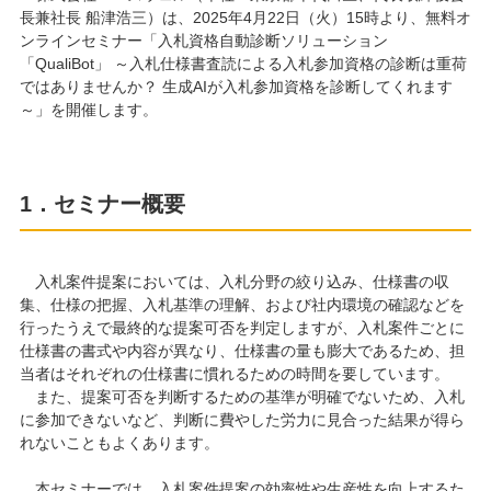
長兼社長 船津浩三）は、2025年4月22日（火）15時より、無料オ
ンラインセミナー「入札資格自動診断ソリューション
「QualiBot」 ～入札仕様書査読による入札参加資格の診断は重荷
ではありませんか？ 生成AIが入札参加資格を診断してくれます
～」を開催します。
1．セミナー概要
入札案件提案においては、入札分野の絞り込み、仕様書の収
集、仕様の把握、入札基準の理解、および社内環境の確認などを
行ったうえで最終的な提案可否を判定しますが、入札案件ごとに
仕様書の書式や内容が異なり、仕様書の量も膨大であるため、担
当者はそれぞれの仕様書に慣れるための時間を要しています。
また、提案可否を判断するための基準が明確でないため、入札
に参加できないなど、判断に費やした労力に見合った結果が得ら
れないこともよくあります。
本セミナーでは、入札案件提案の効率性や生産性を向上するた