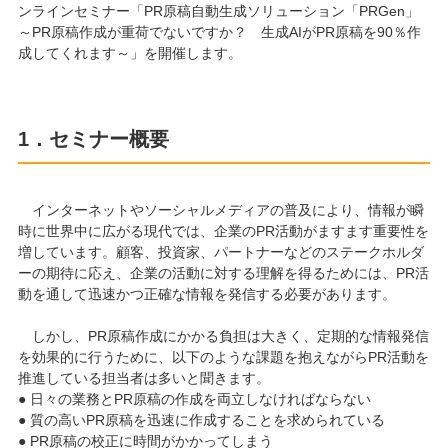
ンラインセミナー「PR原稿自動生成ソリューション「PRGen」
～PR原稿作成が重荷でないですか？ 生成AIがPR原稿を90％作
成してくれます～」を開催します。
1．セミナー概要
インターネットやソーシャルメディアの普及により、情報が瞬
時に世界中に広がる現代では、企業のPR活動がますます重要性を
増しています。顧客、投資家、パートナーなどのステークホルダ
ーの期待に応え、企業の活動に対する理解を得るためには、PR活
動を通して迅速かつ正確な情報を発信する必要があります。
しかし、PR原稿作成にかかる負担は大きく、定期的な情報発信
を効果的に行うために、以下のような課題を抱えながらPR活動を
推進している担当者は多いと聞きます。
● 日々の業務とPR原稿の作成を両立しなければならない
● 質の高いPR原稿を迅速に作成することを求められている
● PR原稿の校正に時間がかかってしまう