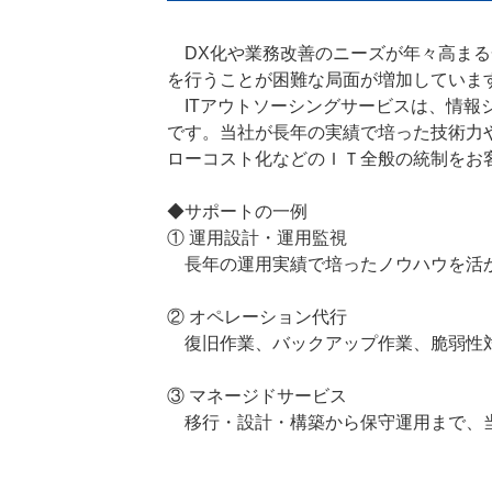
DX化や業務改善のニーズが年々高まる
を行うことが困難な局面が増加していま
ITアウトソーシングサービスは、情報
です。当社が長年の実績で培った技術力
ローコスト化などのＩＴ全般の統制をお
◆サポートの一例
① 運用設計・運用監視
長年の運用実績で培ったノウハウを活か
② オペレーション代行
復旧作業、バックアップ作業、脆弱性対
③ マネージドサービス
移行・設計・構築から保守運用まで、当