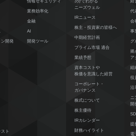
情報セキュリティ
3分でわかる
経
ニーズウェル
業務効率化
代
IRニュース
金融
会
株主・投資家の皆様へ
ス
AI
事
中期経営計画
ョン開発
開発ツール
グ
プライム市場 適合
拠
業績予想
ア
資本コストや
組
株価を意識した経営
役
コーポレート・
沿
ガバナンス
ニ
株式について
開
株主優待
S
IRカレンダー
提
財務ハイライト
テスト
電