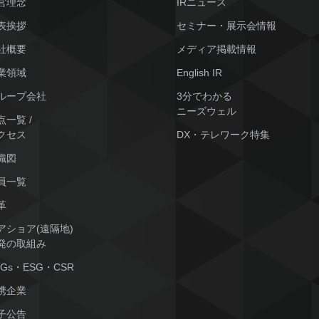
営理念
IRニュース
表挨拶
セミナー・展示会情報
社概要
メディア掲載情報
業領域
English IR
ループ会社
3分でわかる
ニーズウェル
点一覧 /
クセス
DX・テレワーク特集
織図
員一覧
革
アショア(遠隔地)
発の取組み
DGs・ESG・CSR
携企業
子公告