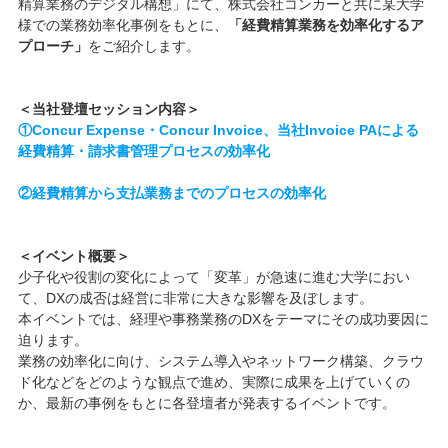
精算業務のデジタル構想」にて、株式会社コンカーと共に某大学
様での業務効率化事例をもとに、
「経費精算業務を効率化するア
プローチ」
をご紹介します。
＜当社登壇セッション内容＞
①Concur Expense・Concur Invoice、当社Invoice PAによる
経費精算・請求書管理プロセスの効率化
②経費精算から支払業務までのプロセスの効率化
＜イベント概要＞
少子化や役割の変化によって「変革」が急速に進む大学におい
て、DXの成否は経営に非常に大きな影響を及ぼします。
本イベントでは、経理や事務業務のDXをテーマにその成功要因に
迫ります。
業務の効率化に向け、システム導入やネットワーク構築、クラウ
ド化などをどのような観点で進め、実際に成果を上げていくの
か、最新の事例をもとに各登壇者が発表するイベントです。