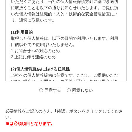
いただくにあたり、当社の個人情報保護方針に基づき適切
に取扱うことを以下の通りお知らせいたします。ご提供頂
いた個人情報は組織的・人的・技術的な安全管理措置によ
り、適切に取扱います。
(1)利用目的
取得した個人情報は、以下の目的で利用いたします。利用
目的以外での使用はいたしません。
1.お問合せへの対応のため
2.上記に伴う連絡のため
(2)個人情報提供における任意性
当社への個人情報提供は任意です。ただし、ご提供いただ
けない場合は、お問合せへの回答が受けられない場合があ
ります。
同意する
同意しない
(3)ご本人からの開示等の要求または苦情・要望の申し出
当社が保有する個人情報については、利用目的の通知、開
必要情報をご記入のうえ、｢確認」ボタンをクリックしてくださ
示、内容の訂正、追加又は削除、利用の停止、消去、第三
い。
者提供の停止(以下、「開示等」という)の請求をすることが
※は必須項目となります。
できます。
この開示等のご請求または苦情・相談をお申し出になる場