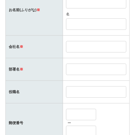
ありますが、個人を識別するためのものではございませ
ん。お使いのブラウザの設定でクッキーを拒否することが
お名前(ふりがな)
※
名
可能ですが、その結果、Webサイトを正常に利用できなく
なる場合がございますのでご了承ください。
(7)お問い合わせ窓口(個人情報対応窓口)
技術管理部
〒102-0094
会社名
※
東京都千代田区紀尾井町4-1
ニューオータニ ガーデンコート13階
TEL 03-6265-6763(代)(受付時間：9:00~17:30※)
部署名
※
※土・日曜日、祝日、年末年始、ゴールデンウィーク、夏
期休暇(8月中旬)期間は翌営業日以降対応とさせていただき
ます。
E-mail:
privacy@needswell.com
役職名
(8)個人情報保護管理者
管理部門担当役員
E-mail：
privacy@needswell.com
郵便番号
ー
※個人情報の取扱いについての詳細は当社ホームページ｢個
人情報保護｣にてご確認ください。