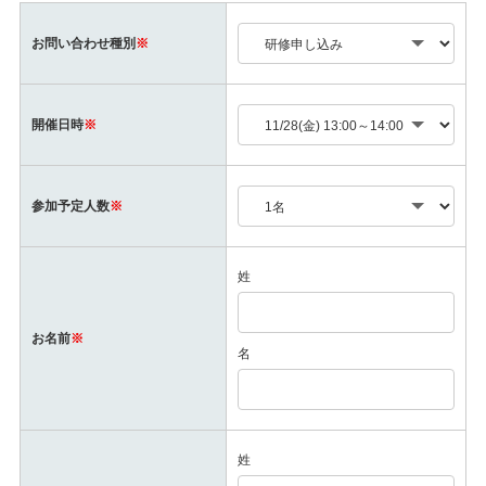
合には、下記の「お問い合わせ窓口」までご連絡をお願い
致します。
お問い合わせ種別
※
(4)第三者提供
当社では、ご提供頂いた個人情報を第三者に提供すること
開催日時
※
はありません。
(5)委託
1.当社では、利用目的の達成に必要な範囲内で個人情報の
参加予定人数
※
取扱いの一部又は全部を外部に委託することがあります。
その場合、当社の定めた基準にもとづき十分な個人情報の
保護水準を満たしている事業者を選定いたします。
姓
2.委託した個人情報の安全管理が図られるよう、契約にお
いて個人情報の管理、秘密保持、再提供の禁止等、個人情
報の漏洩等なきよう必要な事項を取り決めるとともに、個
お名前
※
名
人情報の安全管理が図られるよう必要かつ適切な監督を行
います。
(6)当Webサイトにおける個人情報等の取扱いについて
当社のWebサイトでは、適切なサービスの提供を行うた
姓
め、一部にCookie(クッキー)という技術を利用することが